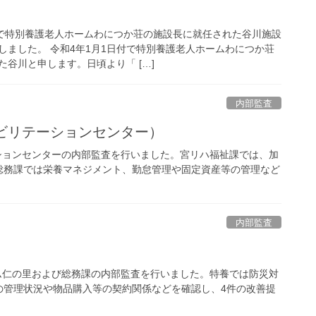
付で特別養護老人ホームわにつか荘の施設長に就任された谷川施設
しました。 令和4年1月1日付で特別養護老人ホームわにつか荘
谷川と申します。日頃より「 […]
内部監査
ビリテーションセンター）
ーションセンターの内部監査を行いました。宮リハ福祉課では、加
総務課では栄養マネジメント、勤怠管理や固定資産等の管理など
内部監査
ーム仁の里および総務課の内部監査を行いました。特養では防災対
の管理状況や物品購入等の契約関係などを確認し、4件の改善提