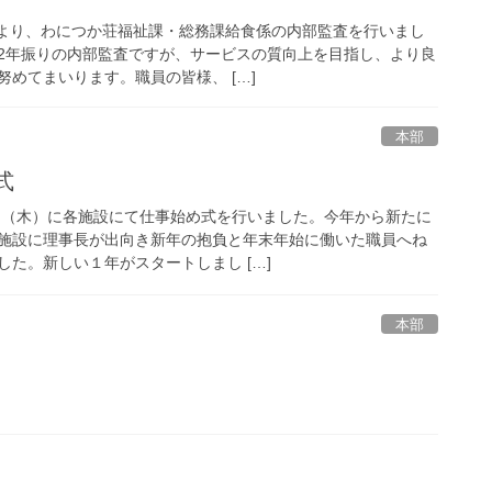
9時より、わにつか荘福祉課・総務課給食係の内部監査を行いまし
2年振りの内部監査ですが、サービスの質向上を目指し、より良
めてまいります。職員の皆様、 […]
本部
式
6日（木）に各施設にて仕事始め式を行いました。今年から新たに
施設に理事長が出向き新年の抱負と年末年始に働いた職員へね
た。新しい１年がスタートしまし […]
本部