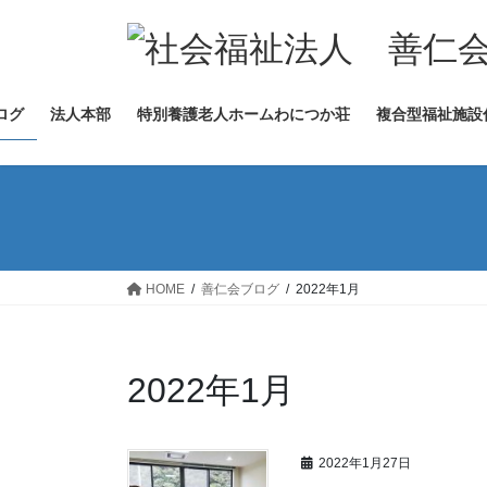
コ
ナ
ン
ビ
テ
ゲ
ン
ー
ログ
法人本部
特別養護老人ホームわにつか荘
複合型福祉施設
ツ
シ
へ
ョ
ス
ン
キ
に
ッ
移
プ
動
HOME
善仁会ブログ
2022年1月
2022年1月
2022年1月27日