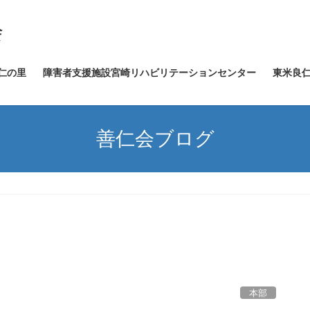
仁の里
障害者支援施設宮崎リハビリテーションセンター
東米良
善仁会ブログ
本部