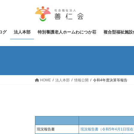
コ
ナ
ン
ビ
テ
ゲ
ン
ー
ツ
シ
ログ
法人本部
特別養護老人ホームわにつか荘
複合型福祉施設
へ
ョ
ス
ン
キ
に
ッ
移
プ
動
HOME
法人本部
情報公開
令和4年度決算等報告
現況報告書
現況報告書（令和5年4月1日現在