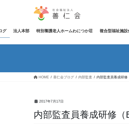
コ
ナ
ン
ビ
テ
ゲ
ン
ー
ツ
シ
ログ
法人本部
特別養護老人ホームわにつか荘
複合型福祉施設
へ
ョ
ス
ン
キ
に
ッ
移
プ
動
HOME
善仁会ブログ
内部監査
内部監査員養成研修
2017年7月17日
内部監査員養成研修（