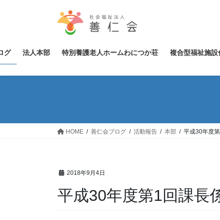
コ
ナ
ン
ビ
テ
ゲ
ン
ー
ツ
シ
ログ
法人本部
特別養護老人ホームわにつか荘
複合型福祉施設
へ
ョ
ス
ン
キ
に
ッ
移
プ
動
HOME
善仁会ブログ
活動報告
本部
平成30年度
2018年9月4日
平成30年度第1回課