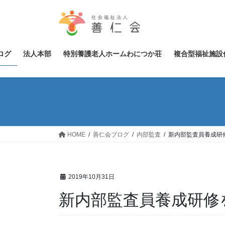
コ
ナ
ン
ビ
テ
ゲ
ン
ー
ツ
シ
ログ
法人本部
特別養護老人ホームわにつか荘
複合型福祉施設
へ
ョ
ス
ン
キ
に
ッ
移
プ
動
HOME
善仁会ブログ
内部監査
新内部監査員養成研
2019年10月31日
新内部監査員養成研修