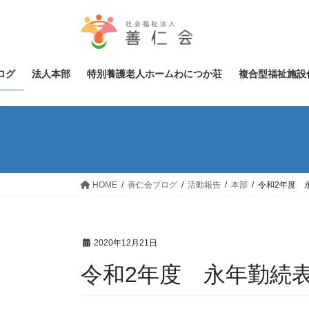
コ
ナ
ン
ビ
テ
ゲ
ン
ー
ツ
シ
ログ
法人本部
特別養護老人ホームわにつか荘
複合型福祉施設
へ
ョ
ス
ン
キ
に
ッ
移
プ
動
HOME
善仁会ブログ
活動報告
本部
令和2年度 
2020年12月21日
令和2年度 永年勤続