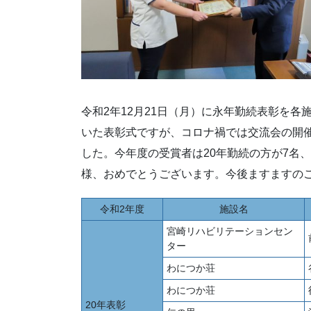
令和2年12月21日（月）に永年勤続表彰を
いた表彰式ですが、コロナ禍では交流会の開
した。今年度の受賞者は20年勤続の方が7名
様、おめでとうございます。今後ますますの
令和2年度
施設名
宮崎リハビリテーションセン
ター
わにつか荘
わにつか荘
20年表彰