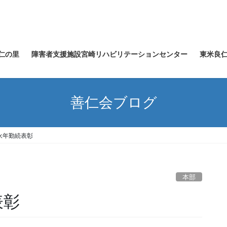
仁の里
障害者支援施設宮崎リハビリテーションセンター
東米良
善仁会ブログ
永年勤続表彰
本部
表彰