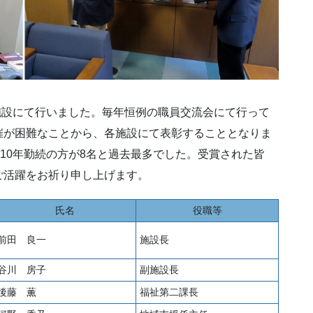
各施設にて行いました。毎年恒例の職員交流会にて行って
催が困難なことから、各施設にて表彰することとなりま
、10年勤続の方が8名と過去最多でした。受賞された皆
ご活躍をお祈り申し上げます。
氏名
役職等
前田 良一
施設長
谷川 房子
副施設長
後藤 薫
福祉第二課長