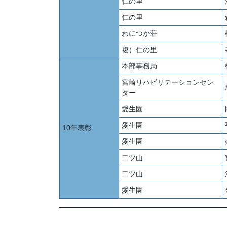
仁の里
仁の里
わにつか荘
複）仁の里
本部事務局
宮崎リハビリテーションセン
ター
愛生園
愛生園
10年表彰
愛生園
二ツ山
二ツ山
愛生園