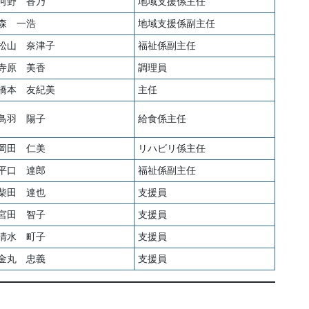
河野 香乃
地域支援係主任
森 一浩
地域支援係副主任
松山 奈津子
福祉係副主任
寺原 美香
調理員
橋本 友紀美
主任
鳥羽 陽子
給食係主任
岡田 仁美
リハビリ係主任
平口 達郎
福祉係副主任
柴田 達也
支援員
宮田 智子
支援員
清水 町子
支援員
金丸 忠義
支援員