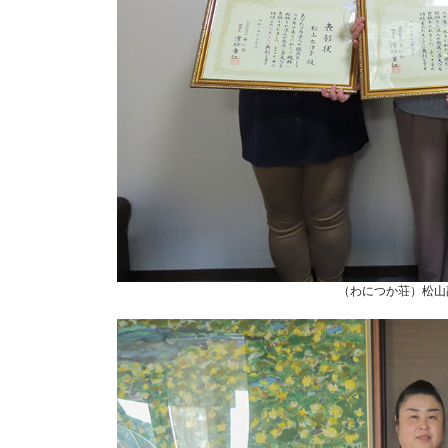
（わにつか荘）松山