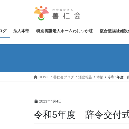
コ
ナ
ン
ビ
テ
ゲ
ン
ー
ツ
シ
ログ
法人本部
特別養護老人ホームわにつか荘
複合型福祉施設
へ
ョ
ス
ン
キ
に
ッ
移
プ
動
HOME
善仁会ブログ
活動報告
本部
令和5年度 
2023年4月4日
令和5年度 辞令交付