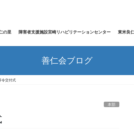
仁の里
障害者支援施設宮崎リハビリテーションセンター
東米良
善仁会ブログ
辞令交付式
本部
式